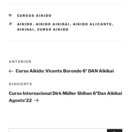
CATEGORÍAS
CURSOS AIKIDO
ETIQUETAS
AIKIDO
,
AIKIDO AIKIKAI
,
AIKIDO ALICANTE
,
AIKIKAI
,
CURSO AIKIDO
Navegación
Entrada
ANTERIOR
de
anterior:
Curso Aikido: Vicente Borondo 6º DAN Aikikai
entradas
Siguiente
SIGUIENTE
entrada
Curso Internacional Dirk Müller Shihan 6ºDan Aikikai
Agosto’22
Buscar