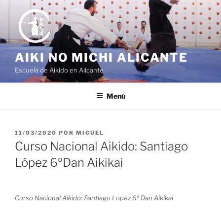
Saltar
al
contenido
AIKI NO MICHI ALICANTE
Escuela de Aikido en Alicante
Menú
PUBLICADO
11/03/2020
POR
MIGUEL
EL
Curso Nacional Aikido: Santiago
López 6ºDan Aikikai
Curso Nacional Aikido: Santiago Lopez 6º Dan Aikikai